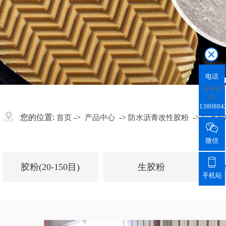
电话
业务咨
询
1380884
您的位置:
->
->
->
首页
产品中心
防水沥青改性胶粉
防水胶

微信

胶粉(20-150目)
生胶粉
手机站