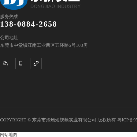
服务热线
138-0884-2658
公司地址
东莞市中堂镇江南工业西区五环路5号103房



COPYRIGHT © 东莞市炮炮短视频实业有限公司 版权所有
粤ICP备9
网站地图