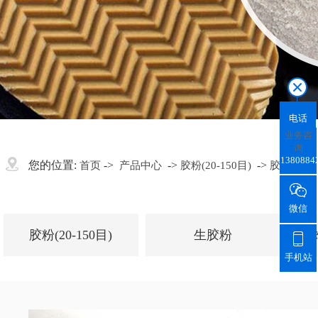
电话
业务咨
询
1380884
您的位置:
->
->
->
首页
产品中心
胶粉(20-150目)
胶粉

微信
胶粉(20-150目)
生胶粉

手机站