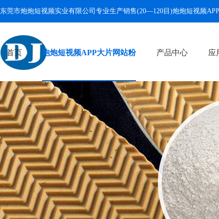
东莞市炮炮短视频实业有限公司专业生产销售(20—120目)
炮炮短视频AP
首页
炮炮短视频APP大片网站粉
产品中心
应